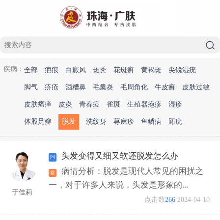
疾病：
全部
疤痕
白癜风
斑秃
花斑癣
黄褐斑
尖锐湿疣
脚气
疥疮
酒糟鼻
毛囊炎
毛周角化
牛皮癣
皮肤过敏
皮肤瘙痒
皮炎
青春痘
雀斑
生殖器疱疹
湿疹
体股足癣
脱发
洗纹身
荨麻疹
鱼鳞病
跖疣
头发变得又细又软还脱发怎么办
病情分析：脱发是现代人常见的困扰之
一，对于许多人来说，头发是形象的...
于佳莉
点击数
266
2024-04-10